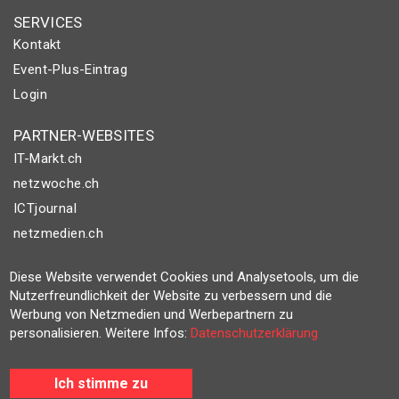
SERVICES
Kontakt
Event-Plus-Eintrag
Login
PARTNER-WEBSITES
IT-Markt.ch
netzwoche.ch
ICTjournal
netzmedien.ch
© NETZMEDIEN AG 2026
Diese Website verwendet Cookies und Analysetools, um die
Nutzerfreundlichkeit der Website zu verbessern und die
Impressum
Werbung von Netzmedien und Werbepartnern zu
AGB
personalisieren. Weitere Infos:
Datenschutzerklärung
Nutzungsbestimmungen
Datenschutzerklärung
Ich stimme zu