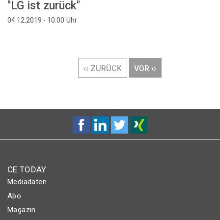
"LG ist zurück"
Uhr
04.12.2019 - 10:00
Seitennummerierung
VORHERIGE
‹‹ ZURÜCK
NÄCHSTE
VOR ››
SEITE
SEITE
CE TODAY
Mediadaten
Abo
Magazin