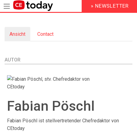
» NEWSLETTER
HEADER
MENU
Direkt
zum
Ansicht
(aktiver
Contact
Inhalt
Primary
Reiter)
tabs
AUTOR
Fabian
Pöschl
Fabian Pöschl ist stellvertretender Chefredaktor von
CEtoday