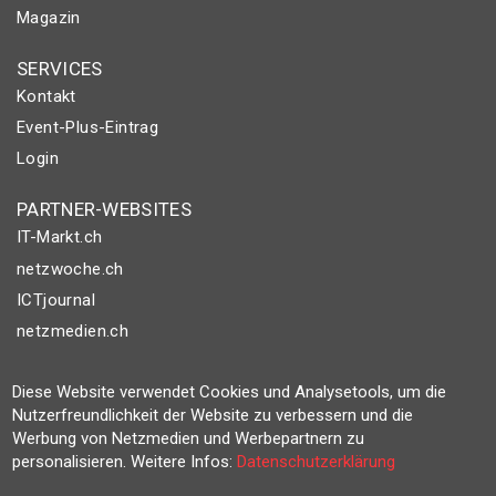
Magazin
SERVICES
Kontakt
Event-Plus-Eintrag
Login
PARTNER-WEBSITES
IT-Markt.ch
netzwoche.ch
ICTjournal
netzmedien.ch
© NETZMEDIEN AG 2026
Diese Website verwendet Cookies und Analysetools, um die
Impressum
Nutzerfreundlichkeit der Website zu verbessern und die
Werbung von Netzmedien und Werbepartnern zu
AGB
personalisieren. Weitere Infos:
Datenschutzerklärung
Nutzungsbestimmungen