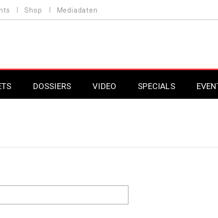
nts
Shop
Mediadaten
ETS
DOSSIERS
VIDEO
SPECIALS
EVEN
Mobilfunk
Professional AV & 
Gaming
Professional AV & 
Smarthome
Professional AV & 
DAB+
Professional AV & 
Professional AV & 