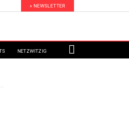
» NEWSLETTER
TS
NETZWITZIG
Digital Signage 2023
Digital Signage 2022
Digital Signage 2021
Digital Signage 2020
Digital Signage 2019