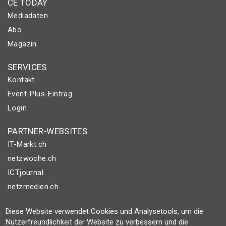
CE TODAY
Mediadaten
Abo
Magazin
SERVICES
Kontakt
Event-Plus-Eintrag
Login
PARTNER-WEBSITES
IT-Markt.ch
netzwoche.ch
ICTjournal
netzmedien.ch
© NETZMEDIEN AG 2026
Diese Website verwendet Cookies und Analysetools, um die
Nutzerfreundlichkeit der Website zu verbessern und die
Impressum