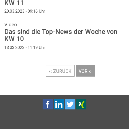
KW 11
Uhr
20.03.2023 - 09:16
Video
Das sind die Top-News der Woche von
KW 10
Uhr
13.03.2023 - 11:19
Seitennummerierung
VORHERIGE
‹‹ ZURÜCK
NÄCHSTE
VOR ››
SEITE
SEITE