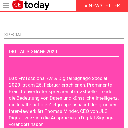
» NEWSLETTER
HEADER
MENU
Direkt
zum
Inhalt
SPECIAL
DIGITAL SIGNAGE 2020
Das Professional AV & Digital Signage Special
2020 ist am 26. Februar erschienen. Prominente
Branchenvertreter sprechen über aktuelle Trends,
die Bedeutung von Daten und künstliche Intelligenz,
die Inhalte auf die Zielgruppe anpasst. Im grossen
Interview erklärt Thomas Minder, CEO von JLS
Digital, wie sich die Ansprüche an Digital Signage
verändert haben.