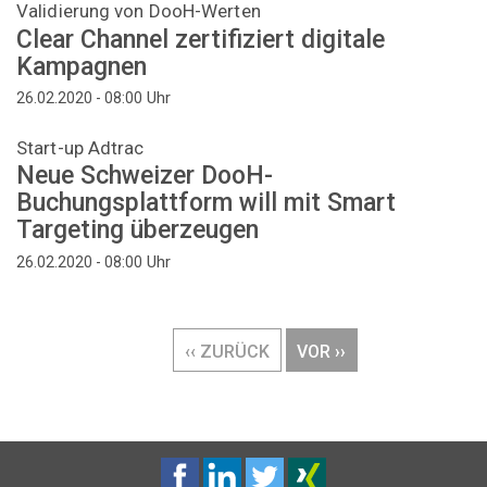
Validierung von DooH-Werten
Clear Channel zertifiziert digitale
Kampagnen
Uhr
26.02.2020 - 08:00
Start-up Adtrac
Neue Schweizer DooH-
Buchungsplattform will mit Smart
Targeting überzeugen
Uhr
26.02.2020 - 08:00
Seitennummerierung
VORHERIGE
‹‹ ZURÜCK
NÄCHSTE
VOR ››
SEITE
SEITE