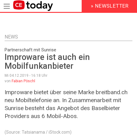
» NEWSLETTER
HEADER
MENU
Direkt
zum
Inhalt
NEWS
Partnerschaft mit Sunrise
Improware ist auch ein
Mobilfunkanbieter
Mi 04.12.2019 - 16:18
Uhr
von
Fabian Pöschl
Improware bietet über seine Marke breitband.ch
neu Mobiltelefonie an. In Zusammenarbeit mit
Sunrise besteht das Angebot des Baselbieter
Providers aus 6 Mobil-Abos.
(Source: Tatsianama / iStock.com)