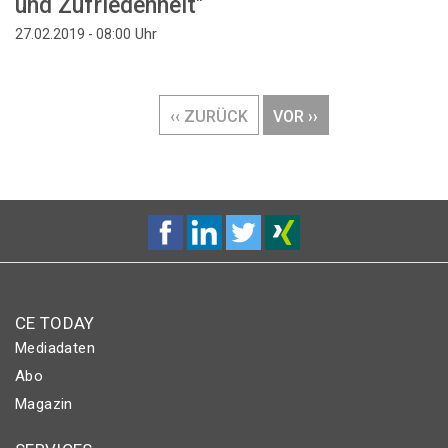
und Zufriedenheit"
Uhr
27.02.2019 - 08:00
Seitennummerierung
VORHERIGE
‹‹ ZURÜCK
NÄCHSTE
VOR ››
SEITE
SEITE
CE TODAY
Mediadaten
Abo
Magazin