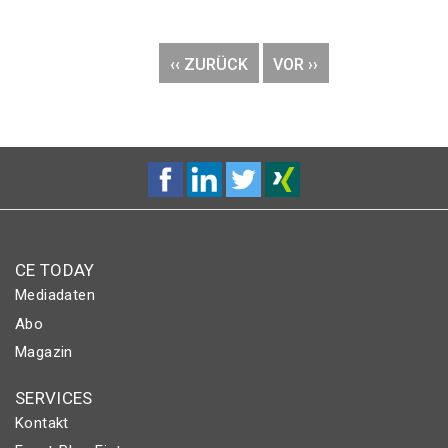
Seitennummerierung
VORHERIGE
‹‹ ZURÜCK
NÄCHSTE
VOR ››
SEITE
SEITE
CE TODAY
Mediadaten
Abo
Magazin
SERVICES
Kontakt