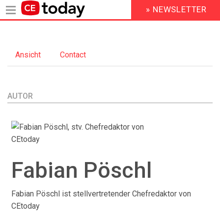
» NEWSLETTER
HEADER
MENU
Direkt
zum
Ansicht
(aktiver
Contact
Inhalt
Primary
Reiter)
tabs
AUTOR
Fabian
Pöschl
Fabian Pöschl ist stellvertretender Chefredaktor von
CEtoday