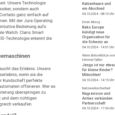
hheit. Unsere Technologie
Katzenhaare und
assiker, sondern auch
ein Abschied
04.10.2024 - 08:13
Uhr
r Cortado ganz einfach auf
nen. Mit der Jura Operating
Evren Aksoy
 intuitive Bedienung aufs
Beko Europe
le Watch. Claris Smart
kündigt neue
Organisation für
FID-Technologie erkennt die
die Schweiz an
04.10.2024 - 14:01
Uhr
feemaschinen
Wenn Betonklötze vo
Himmel fallen
Jenga ist nur etwa
sucht das Erlebnis. Unsere
für kleine Kinder?
erlebnis, wenn sie die
Mitnichten!
er Kundschaft perfekte
04.10.2024 - 14:15
Uhr
automaten offerieren. Wer es
Netzwerksicherheit
isterung überspringen zu
Nagravision und
z und dem richtigen
Airties verkünden
Partnerschaft
greich verkaufen.
04.10.2024 - 17:54
Uhr