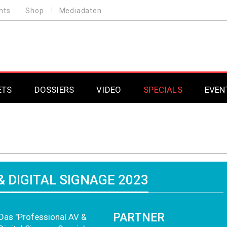
nts
Shop
Mediadaten
ETS
DOSSIERS
VIDEO
SPECIALS
EVEN
Mobilfunk
Professional AV & 
Gaming
Professional AV & 
Smarthome
Professional AV & 
& DIGITAL SIGNAGE 2023
DAB+
Professional AV & 
PARTNER
Professional AV & 
Das "Professional AV &