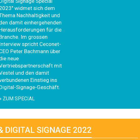
Digital Signage Special
2023" widmet sich dem
Thema Nachhaltigkeit und
den damit einhergehenden
Herausforderungen für die
Branche. Im grossen
Interview spricht Ceconet-
CEO Peter Bachmann über
die neue
Vertriebspartnerschaft mit
Vestel und den damit
verbundenen Einstieg ins
Digital-Signage-Geschäft.
» ZUM SPECIAL
& DIGITAL SIGNAGE 2022