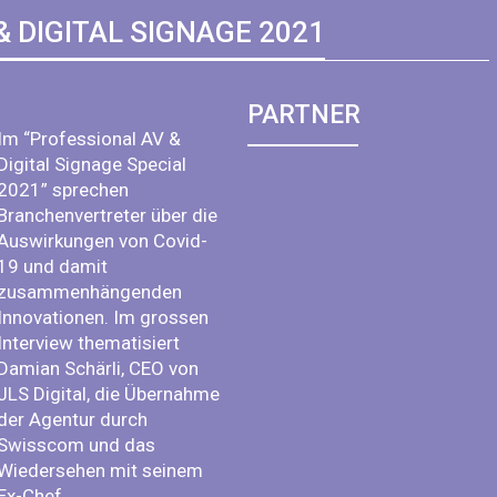
& DIGITAL SIGNAGE 2021
PARTNER
Im “Professional AV &
Digital Signage Special
2021” sprechen
Branchenvertreter über die
Auswirkungen von Covid-
19 und damit
zusammenhängenden
Innovationen. Im grossen
Interview thematisiert
Damian Schärli, CEO von
JLS Digital, die Übernahme
der Agentur durch
Swisscom und das
Wiedersehen mit seinem
Ex-Chef.