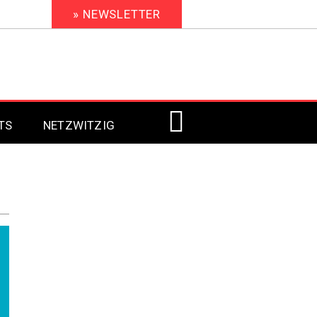
» NEWSLETTER
TS
NETZWITZIG
Digital Signage 2023
Digital Signage 2022
Digital Signage 2021
Digital Signage 2020
Digital Signage 2019