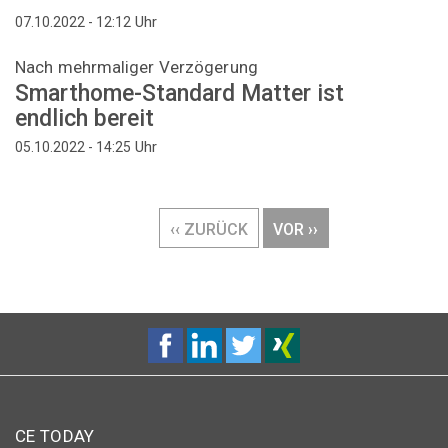
Uhr
07.10.2022 - 12:12
Nach mehrmaliger Verzögerung
Smarthome-Standard Matter ist
endlich bereit
Uhr
05.10.2022 - 14:25
Seitennummerierung
VORHERIGE
‹‹ ZURÜCK
NÄCHSTE
VOR ››
SEITE
SEITE
CE TODAY