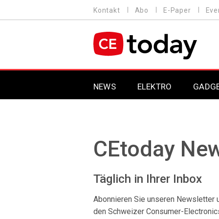
Direkt
Kontakt
Abo
E-Paper
Eve
HEADER
zum
MENU
Inhalt
MAIN NAVIGATION
NEWS
ELEKTRO
GADG
CEtoday New
Täglich in Ihrer Inbox
Abonnieren Sie unseren Newsletter u
den Schweizer Consumer-Electronics-