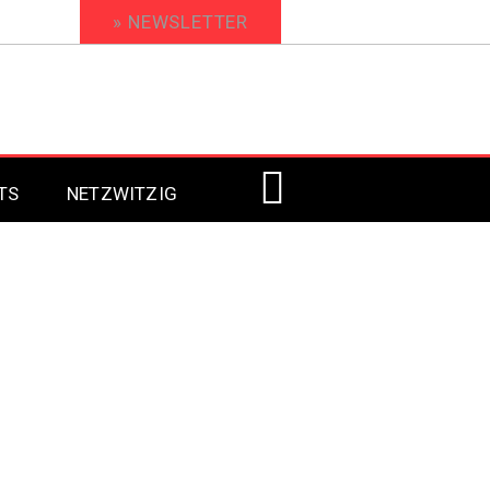
» NEWSLETTER
TS
NETZWITZIG
Digital Signage 2023
Digital Signage 2022
Digital Signage 2021
Digital Signage 2020
Digital Signage 2019