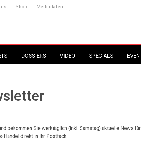
nts
Shop
Mediadaten
ETS
DOSSIERS
VIDEO
SPECIALS
EVEN
Mobilfunk
Professional AV & 
Gaming
Professional AV & 
sletter
Smarthome
Professional AV & 
DAB+
Professional AV & 
nd bekommen Sie werktäglich (inkl. Samstag) aktuelle News für
Professional AV & 
Handel direkt in Ihr Postfach.