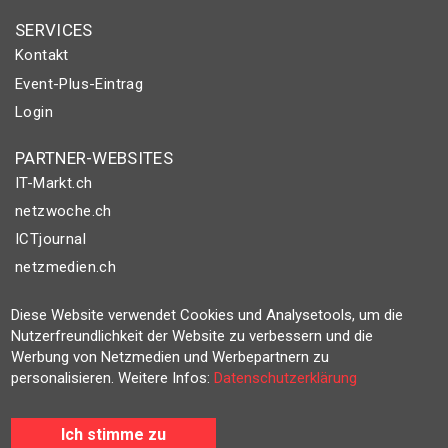
SERVICES
Kontakt
Event-Plus-Eintrag
Login
PARTNER-WEBSITES
IT-Markt.ch
netzwoche.ch
ICTjournal
netzmedien.ch
© NETZMEDIEN AG 2026
Diese Website verwendet Cookies und Analysetools, um die
Nutzerfreundlichkeit der Website zu verbessern und die
Impressum
Werbung von Netzmedien und Werbepartnern zu
AGB
personalisieren. Weitere Infos:
Datenschutzerklärung
Nutzungsbestimmungen
Datenschutzerklärung
Ich stimme zu