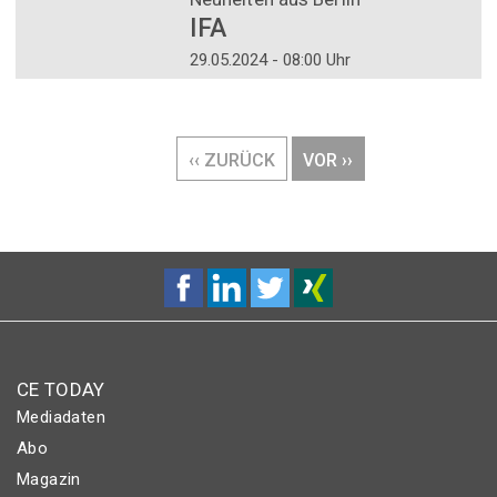
IFA
29.05.2024 - 08:00 Uhr
Seitennummerierung
VORHERIGE
‹‹ ZURÜCK
NÄCHSTE
VOR ››
SEITE
SEITE
CE TODAY
Mediadaten
Abo
Magazin