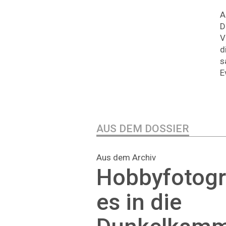
A
D
V
d
s
E
AUS DEM DOSSIER
Aus dem Archiv
Hobbyfotogr
es in die