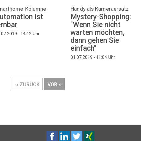
marthome-Kolumne
Handy als Kameraersatz
utomation ist
Mystery-Shopping:
ernbar
"Wenn Sie nicht
warten möchten,
Uhr
.07.2019 - 14:42
dann gehen Sie
einfach"
Uhr
01.07.2019 - 11:04
VORHERIGE
‹‹ ZURÜCK
NÄCHSTE
VOR ››
SEITE
SEITE