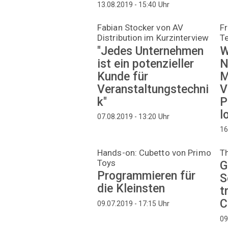
Uhr
13.08.2019 - 15:40
Fabian Stocker von AV
Fr
Distribution im Kurzinterview
Te
"Jedes Unternehmen
W
ist ein potenzieller
N
Kunde für
M
Veranstaltungstechni
V
k"
P
l
Uhr
07.08.2019 - 13:20
16
Hands-on: Cubetto von Primo
Th
Toys
G
Programmieren für
S
die Kleinsten
t
C
Uhr
09.07.2019 - 17:15
09