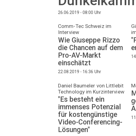
Dunkelkamm
Uhr
26.06.2019 - 08:00
Comm-Tec Schweiz im
Gi
Interview
im
Wie Giuseppe Rizzo
"
die Chancen auf dem
e
Pro-AV-Markt
14
einschätzt
Uhr
22.08.2019 - 16:36
Daniel Baumeler von Littlebit
M
Technology im Kurzinterview
M
"Es besteht ein
g
immenses Potenzial
A
für kostengünstige
11
Video-Conferencing-
Lösungen"