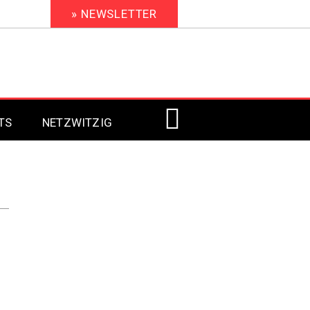
» NEWSLETTER
TS
NETZWITZIG
Digital Signage 2023
Digital Signage 2022
Digital Signage 2021
Digital Signage 2020
Digital Signage 2019