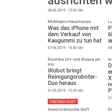
ausrichten wi
Uhr
28.06.2019 - 13:05
Mobilepro-Hausmesse
L
Was das iPhone mit
P
dem Verkauf von
6
Kaugummi zu tun hat
a
Uhr
07.06.2019 - 14:40
04
Roomba s9+ und Braava jet
In
m6
D
iRobot bringt
e
Reinigungsroboter-
X
Duo heraus
n
P
Uhr
31.05.2019 - 15:29
31
PARTNER-POST
Investorensuche läuft
E