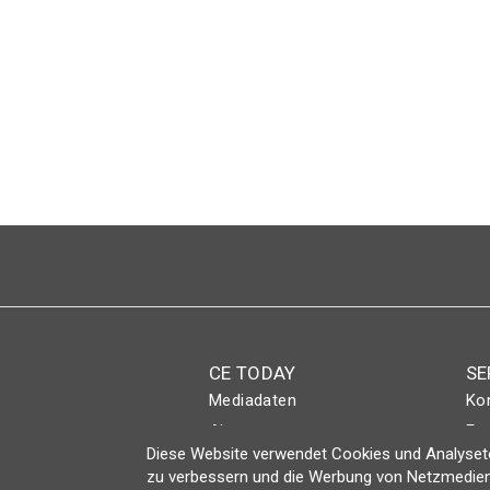
Seitennummerierung
CE TODAY
SE
Mediadaten
Ko
Abo
Eve
Diese Website verwendet Cookies und Analyseto
Magazin
Lo
zu verbessern und die Werbung von Netzmedien