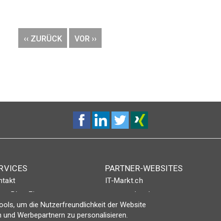
VORHERIGE
‹‹ ZURÜCK
NÄCHSTE
VOR ››
SEITE
SEITE
RVICES
PARTNER-WEBSITES
ntakt
IT-Markt.ch
nt-Plus-Eintrag
netzwoche.ch
ols, um die Nutzerfreundlichkeit der Website
gin
ICTjournal
 und Werbepartnern zu personalisieren.