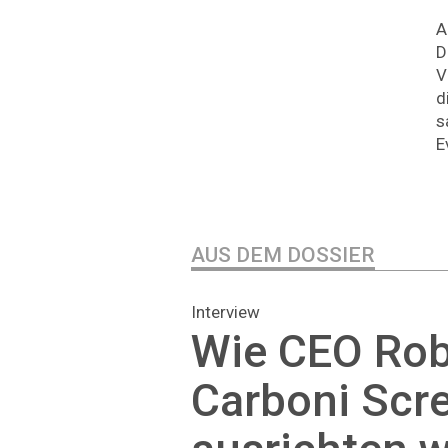
A
D
V
d
s
E
AUS DEM DOSSIER
Interview
Wie CEO Rob
Carboni Scr