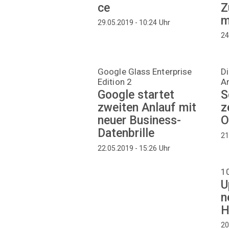
ce
Z
m
Uhr
29.05.2019 - 10:24
24
Google Glass Enterprise
Di
Edition 2
A
Google startet
S
zweiten Anlauf mit
z
neuer Business-
O
Datenbrille
21
Uhr
22.05.2019 - 15:26
10
U
n
H
20