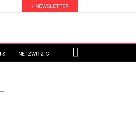
» NEWSLETTER
TS
NETZWITZIG
Digital Signage 2023
Digital Signage 2022
Digital Signage 2021
Digital Signage 2020
Digital Signage 2019