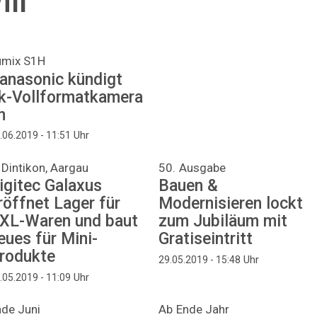
ll
umix S1H
anasonic kündigt
k-Vollformatkamera
n
Uhr
.06.2019 - 11:51
 Dintikon, Aargau
50. Ausgabe
igitec Galaxus
Bauen &
röffnet Lager für
Modernisieren lockt
XL-Waren und baut
zum Jubiläum mit
eues für Mini-
Gratiseintritt
rodukte
Uhr
29.05.2019 - 15:48
Uhr
.05.2019 - 11:09
nde Juni
Ab Ende Jahr