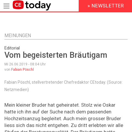
» NEWSLETTER
HEADER
MENU
Direkt
zum
Inhalt
MEINUNGEN
Editorial
Vom begeisterten Bräutigam
Mi 26.06.2019 - 08:04
Uhr
von
Fabian Pöschl
Fabian Pöschl, stellvertretender Chefredaktor CEtoday. (Source:
Netzmedien)
Mein kleiner Bruder hat geheiratet. Stolz wie Oskar
hatte ich ihn auf der Suche nach dem passenden
Hochzeitsanzug begleitet. Auch mein grosser Bruder
liess sich das nicht entgehen. Zu dritt erlebten wir alle