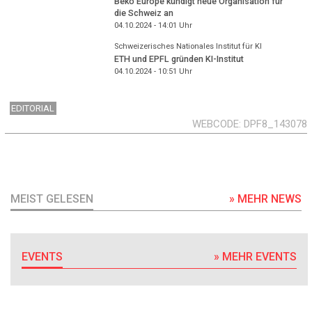
Beko Europe kündigt neue Organisation für
die Schweiz an
04.10.2024 - 14:01
Uhr
Schweizerisches Nationales Institut für KI
ETH und EPFL gründen KI-Institut
04.10.2024 - 10:51
Uhr
EDITORIAL
WEBCODE
DPF8_143078
MEIST GELESEN
» MEHR NEWS
EVENTS
» MEHR EVENTS