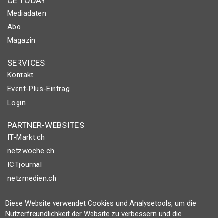
CE TODAY
Mediadaten
Abo
Magazin
SERVICES
Kontakt
Event-Plus-Eintrag
Login
PARTNER-WEBSITES
IT-Markt.ch
netzwoche.ch
ICTjournal
netzmedien.ch
© NETZMEDIEN AG 2026
Diese Website verwendet Cookies und Analysetools, um die
Impressum
Nutzerfreundlichkeit der Website zu verbessern und die