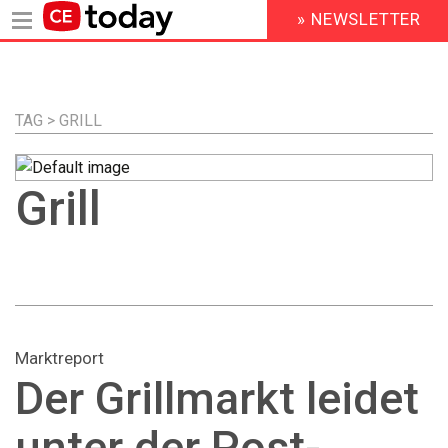
» NEWSLETTER
HEADER
MENU
Direkt
zum
Inhalt
TAG > GRILL
Grill
Marktreport
Der Grillmarkt leidet
unter der Post-