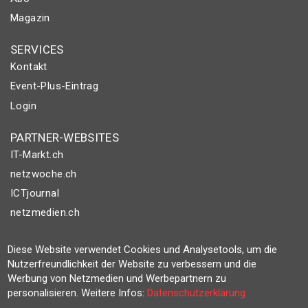
Magazin
SERVICES
Kontakt
Event-Plus-Eintrag
Login
PARTNER-WEBSITES
IT-Markt.ch
netzwoche.ch
ICTjournal
netzmedien.ch
© NETZMEDIEN AG 2026
Diese Website verwendet Cookies und Analysetools, um die
Impressum
Nutzerfreundlichkeit der Website zu verbessern und die
Werbung von Netzmedien und Werbepartnern zu
AGB
personalisieren. Weitere Infos:
Datenschutzerklärung
Nutzungsbestimmungen