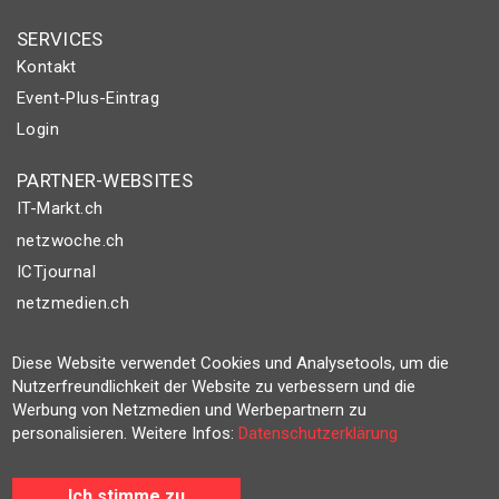
SERVICES
Kontakt
Event-Plus-Eintrag
Login
PARTNER-WEBSITES
IT-Markt.ch
netzwoche.ch
ICTjournal
netzmedien.ch
© NETZMEDIEN AG 2026
Diese Website verwendet Cookies und Analysetools, um die
Impressum
Nutzerfreundlichkeit der Website zu verbessern und die
Werbung von Netzmedien und Werbepartnern zu
AGB
personalisieren. Weitere Infos:
Datenschutzerklärung
Nutzungsbestimmungen
Datenschutzerklärung
Ich stimme zu