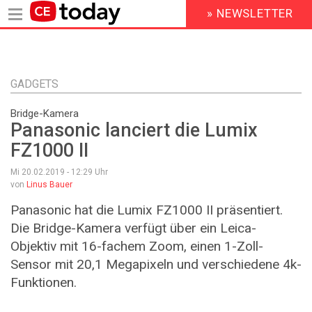
» NEWSLETTER
HEADER
MENU
Direkt
zum
Inhalt
GADGETS
Bridge-Kamera
Panasonic lanciert die Lumix
FZ1000 II
Mi 20.02.2019 - 12:29
Uhr
von
Linus Bauer
Panasonic hat die Lumix FZ1000 II präsentiert.
Die Bridge-Kamera verfügt über ein Leica-
Objektiv mit 16-fachem Zoom, einen 1-Zoll-
Sensor mit 20,1 Megapixeln und verschiedene 4k-
Funktionen.