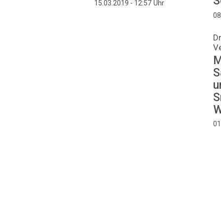
S
Uhr
15.03.2019 - 12:57
08
D
Ve
M
S
u
S
W
01
Seitennummerierung