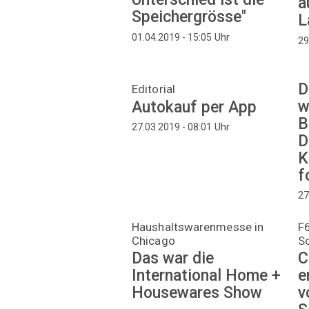
a
Speichergrösse"
L
Uhr
01.04.2019 - 15:05
29
D
Editorial
w
Autokauf per App
B
Uhr
27.03.2019 - 08:01
D
K
f
27
Haushaltswarenmesse in
F6
Chicago
S
Das war die
C
International Home +
e
Housewares Show
v