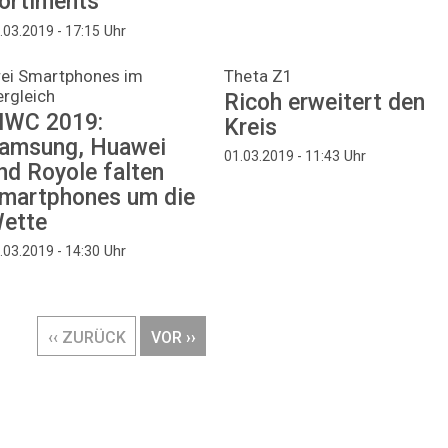
ortiments
Uhr
.03.2019 - 17:15
rei Smartphones im
Theta Z1
rgleich
Ricoh erweitert den
WC 2019:
Kreis
amsung, Huawei
Uhr
01.03.2019 - 11:43
nd Royole falten
martphones um die
ette
Uhr
.03.2019 - 14:30
VORHERIGE
‹‹ ZURÜCK
NÄCHSTE
VOR ››
SEITE
SEITE