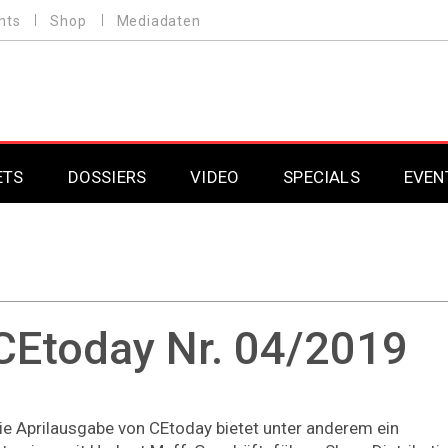
nts
Shop
Mediadaten
ETS
DOSSIERS
VIDEO
SPECIALS
EVEN
Mobilfunk
Professional AV & 
Gaming
Professional AV & 
Smarthome
Professional AV & 
CEtoday Nr. 04/2019
DAB+
Professional AV & 
Professional AV & 
ie Aprilausgabe von CEtoday bietet unter anderem ein