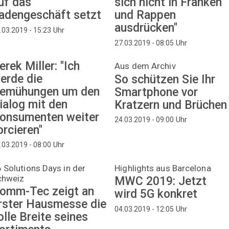
uf das
sich nicht in Franken
adengeschäft setzt
und Rappen
ausdrücken"
Uhr
.03.2019 - 15:23
Uhr
27.03.2019 - 08:05
erek Miller: "Ich
Aus dem Archiv
erde die
So schützen Sie Ihr
emühungen um den
Smartphone vor
ialog mit den
Kratzern und Brüchen
onsumenten weiter
Uhr
24.03.2019 - 09:00
orcieren"
Uhr
.03.2019 - 08:00
 Solutions Days in der
Highlights aus Barcelona
chweiz
MWC 2019: Jetzt
omm-Tec zeigt an
wird 5G konkret
rster Hausmesse die
Uhr
04.03.2019 - 12:05
olle Breite seines