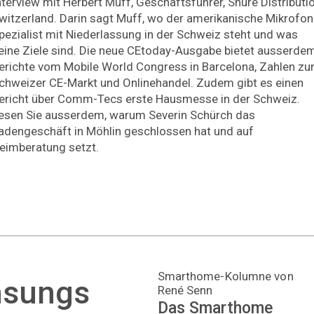
nterview mit Herbert Muff, Geschäftsführer, Shure Distributi
witzerland. Darin sagt Muff, wo der amerikanische Mikrofon
pezialist mit Niederlassung in der Schweiz steht und was
eine Ziele sind. Die neue CEtoday-Ausgabe bietet ausserde
erichte vom Mobile World Congress in Barcelona, Zahlen z
chweizer CE-Markt und Onlinehandel. Zudem gibt es einen
ericht über Comm-Tecs erste Hausmesse in der Schweiz.
esen Sie ausserdem, warum Severin Schürch das
adengeschäft in Möhlin geschlossen hat und auf
eimberatung setzt.
Smarthome-Kolumne von
msungs
René Senn
Das Smarthome