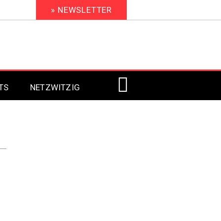
» NEWSLETTER
TS
NETZWITZIG
Digital Signage 2023
Digital Signage 2022
Digital Signage 2021
Digital Signage 2020
Digital Signage 2019