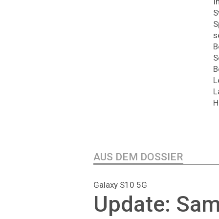
I
S
S
s
B
S
B
L
L
H
AUS DEM DOSSIER
Galaxy S10 5G
Update: Sa