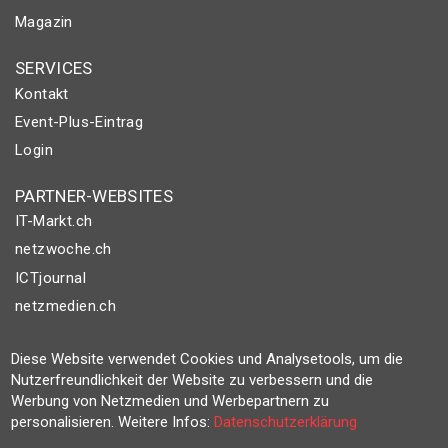
Magazin
SERVICES
Kontakt
Event-Plus-Eintrag
Login
PARTNER-WEBSITES
IT-Markt.ch
netzwoche.ch
ICTjournal
netzmedien.ch
© NETZMEDIEN AG 2026
Diese Website verwendet Cookies und Analysetools, um die
Impressum
Nutzerfreundlichkeit der Website zu verbessern und die
Werbung von Netzmedien und Werbepartnern zu
AGB
personalisieren. Weitere Infos:
Datenschutzerklärung
Nutzungsbestimmungen