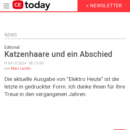
» NEWSLETTER
HEADER
MENU
Direkt
zum
Inhalt
NEWS
Editorial
Katzenhaare und ein Abschied
Fr 04.10.2024 - 08:13
Uhr
von
Marc Landis
Die aktuelle Ausgabe von "Elektro Heute" ist die
letzte in gedruckter Form. Ich danke Ihnen für Ihre
Treue in den vergangenen Jahren.