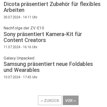
Dicota präsentiert Zubehör für flexibles
Arbeiten
Uhr
30.07.2024 - 14:11
Nachfolge der ZV-E10
Sony präsentiert Kamera-Kit für
Content Creators
Uhr
11.07.2024 - 16:16
Galaxy Unpacked
Samsung präsentiert neue Foldables
und Wearables
Uhr
10.07.2024 - 17:45
Seitennummerierung
VORHERIGE
‹‹ ZURÜCK
NÄCHSTE
VOR ››
SEITE
SEITE