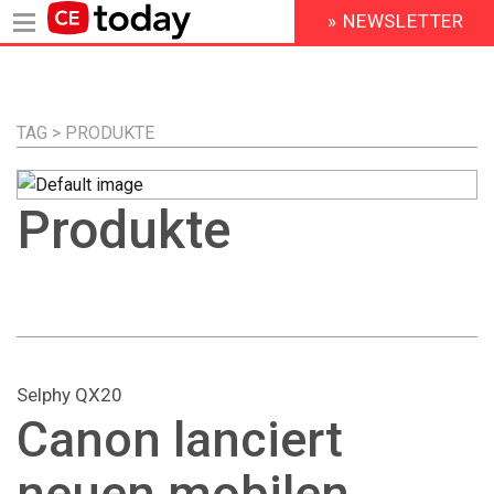
» NEWSLETTER
HEADER
MENU
Direkt
zum
Inhalt
TAG > PRODUKTE
Produkte
Selphy QX20
Canon lanciert
neuen mobilen