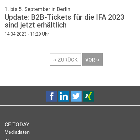
1. bis 5. September in Berlin
Update: B2B-Tickets für die IFA 2023
sind jetzt erhältlich
Uhr
14.04.2023 - 11:29
Seitennummerierung
VORHERIGE
‹‹ ZURÜCK
NÄCHSTE
VOR ››
SEITE
SEITE
CE TODAY
Mediadaten