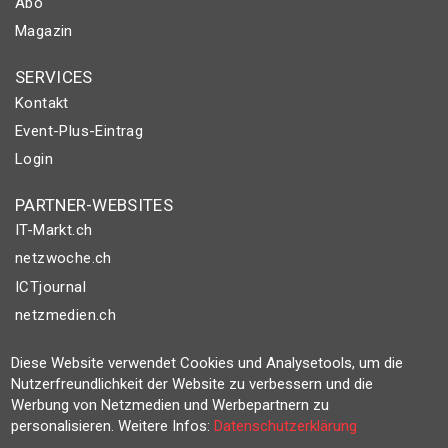
Abo
Magazin
SERVICES
Kontakt
Event-Plus-Eintrag
Login
PARTNER-WEBSITES
IT-Markt.ch
netzwoche.ch
ICTjournal
netzmedien.ch
© NETZMEDIEN AG 2026
Diese Website verwendet Cookies und Analysetools, um die
Nutzerfreundlichkeit der Website zu verbessern und die
Impressum
Werbung von Netzmedien und Werbepartnern zu
AGB
personalisieren. Weitere Infos:
Datenschutzerklärung
Nutzungsbestimmungen