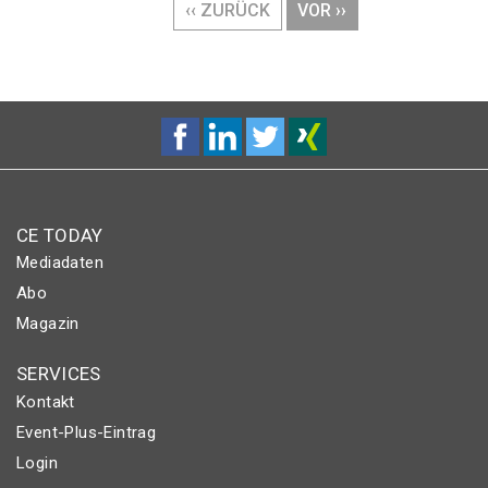
VORHERIGE
‹‹ ZURÜCK
NÄCHSTE
VOR ››
SEITE
SEITE
CE TODAY
Mediadaten
Abo
Magazin
SERVICES
Kontakt
Event-Plus-Eintrag
Login