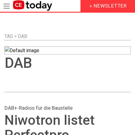
» NEWSLETTER
HEADER
MENU
Direkt
zum
Inhalt
TAG > DAB
DAB
DAB+-Radios für die Baustelle
Niwotron listet
Perfectpro