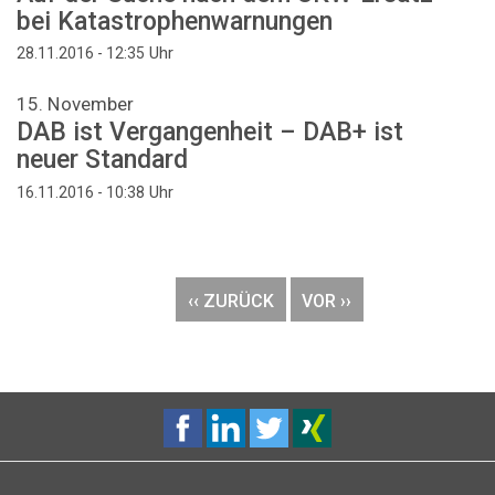
bei Katastrophenwarnungen
Uhr
28.11.2016 - 12:35
15. November
DAB ist Vergangenheit – DAB+ ist
neuer Standard
Uhr
16.11.2016 - 10:38
Seitennummerierung
VORHERIGE
‹‹ ZURÜCK
NÄCHSTE
VOR ››
SEITE
SEITE