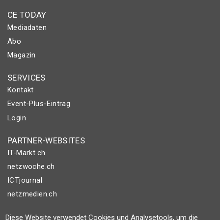
CE TODAY
Mediadaten
Abo
Magazin
SERVICES
Kontakt
Event-Plus-Eintrag
Login
PARTNER-WEBSITES
IT-Markt.ch
netzwoche.ch
ICTjournal
netzmedien.ch
© NETZMEDIEN AG 2026
Diese Website verwendet Cookies und Analysetools, um die