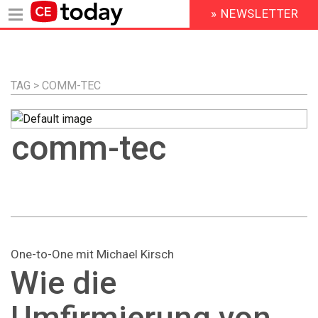
» NEWSLETTER
HEADER
MENU
Direkt
zum
Inhalt
TAG > COMM-TEC
comm-tec
One-to-One mit Michael Kirsch
Wie die
Umfirmierung von