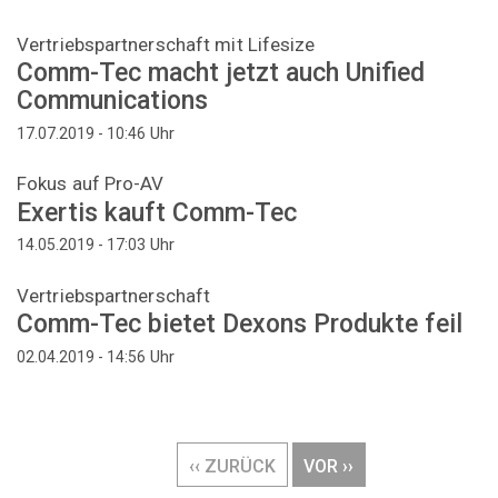
Vertriebspartnerschaft mit Lifesize
Comm-Tec macht jetzt auch Unified
Communications
Uhr
17.07.2019 - 10:46
Fokus auf Pro-AV
Exertis kauft Comm-Tec
Uhr
14.05.2019 - 17:03
Vertriebspartnerschaft
Comm-Tec bietet Dexons Produkte feil
Uhr
02.04.2019 - 14:56
Seitennummerierung
VORHERIGE
‹‹ ZURÜCK
NÄCHSTE
VOR ››
SEITE
SEITE