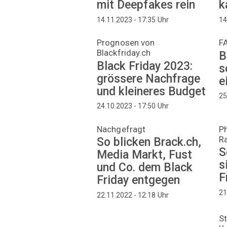
mit Deepfakes rein
k
Uhr
14.11.2023 - 17:35
14
Prognosen von
F
Blackfriday.ch
B
Black Friday 2023:
s
grössere Nachfrage
e
und kleineres Budget
25
Uhr
24.10.2023 - 17:50
Nachgefragt
P
R
So blicken Brack.ch,
S
Media Markt, Fust
s
und Co. dem Black
F
Friday entgegen
21
Uhr
22.11.2022 - 12:18
S