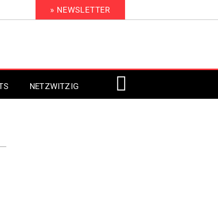
» NEWSLETTER
TS
NETZWITZIG
Digital Signage 2023
Digital Signage 2022
Digital Signage 2021
Digital Signage 2020
Digital Signage 2019