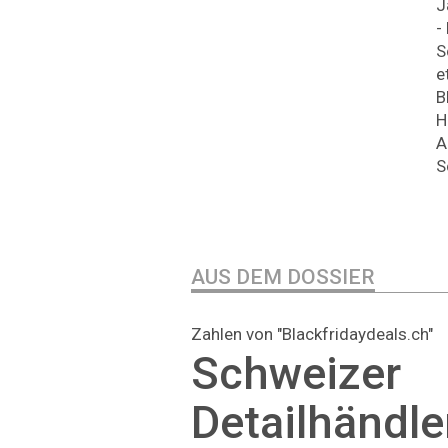
J
-
S
e
B
H
A
S
AUS DEM DOSSIER
Zahlen von "Blackfridaydeals.ch"
Schweizer
Detailhändl