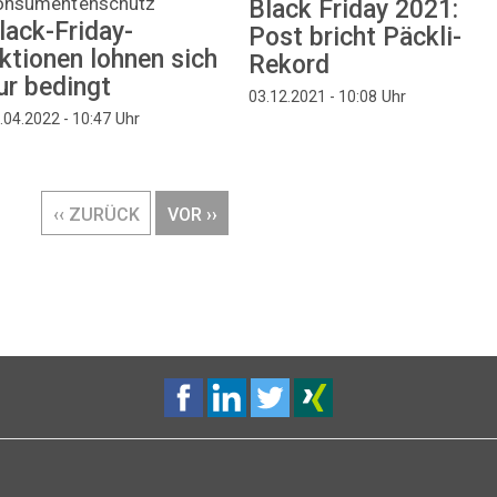
onsumentenschutz
Black Friday 2021:
lack-Friday-
Post bricht Päckli-
ktionen lohnen sich
Rekord
ur bedingt
Uhr
03.12.2021 - 10:08
Uhr
.04.2022 - 10:47
VORHERIGE
‹‹ ZURÜCK
NÄCHSTE
VOR ››
SEITE
SEITE