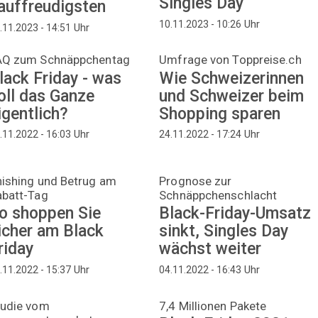
Singles Day
auffreudigsten
Uhr
10.11.2023 - 10:26
Uhr
.11.2023 - 14:51
AQ zum Schnäppchentag
Umfrage von Toppreise.ch
lack Friday - was
Wie Schweizerinnen
oll das Ganze
und Schweizer beim
igentlich?
Shopping sparen
Uhr
Uhr
.11.2022 - 16:03
24.11.2022 - 17:24
hishing und Betrug am
Prognose zur
abatt-Tag
Schnäppchenschlacht
o shoppen Sie
Black-Friday-Umsatz
icher am Black
sinkt, Singles Day
riday
wächst weiter
Uhr
Uhr
.11.2022 - 15:37
04.11.2022 - 16:43
tudie vom
7,4 Millionen Pakete