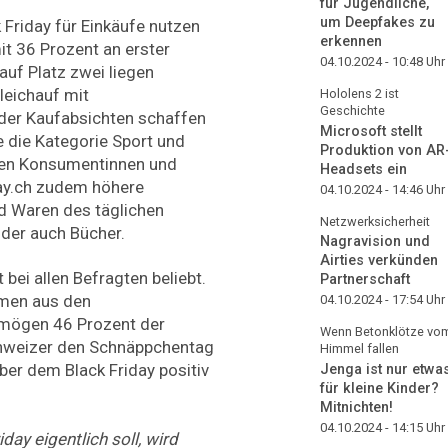
für Jugendliche,
um Deepfakes zu
 Friday für Einkäufe nutzen
erkennen
it 36 Prozent an erster
04.10.2024 - 10:48
Uhr
auf Platz zwei liegen
leichauf mit
Hololens 2 ist
Geschichte
 der Kaufabsichten schaffen
Microsoft stellt
die Kategorie Sport und
Produktion von AR
zen Konsumentinnen und
Headsets ein
ay.ch zudem höhere
04.10.2024 - 14:46
Uhr
d Waren des täglichen
Netzwerksicherheit
oder auch Bücher.
Nagravision und
Airties verkünden
 bei allen Befragten beliebt.
Partnerschaft
men aus den
04.10.2024 - 17:54
Uhr
 mögen 46 Prozent der
Wenn Betonklötze vo
hweizer den Schnäppchentag
Himmel fallen
er dem Black Friday positiv
Jenga ist nur etwa
für kleine Kinder?
Mitnichten!
04.10.2024 - 14:15
Uhr
ay eigentlich soll, wird