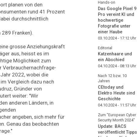
Hands-on
ort planen von den
Das Google Pixel 9
onsumenten rund 41 Prozent
Pro vereint KI und
abei durchschnittlich
hochwertige
Fotografie unter
einer Haube
 289 Franken).
03.10.2024 - 17:12
Uhr
 eine grosse Anziehungskraft
Editorial
ger aus, heisst es im
Katzenhaare und
ein Abschied
chtige Möglichkeit zum
04.10.2024 - 08:13
Uhr
r Verbrauchernachfrage-
 Jahr 2022, wobei die
Nach 12 bzw. 10
Jahren
 im Vergleich dazu nach
CEtoday und
udruz, Gründer von
Elektro Heute sind
utert weiter: "Wir
Geschichte
den anderen Ländern, in
04.10.2024 - 11:57
Uhr
igenden
Zum "European Cyber
cher angeben, sich mehr für
Security Month 2024"
ren. Genau das beobachten
Update: BACS
rage."
veröffentlicht Tipps