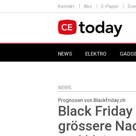
Direkt
Kontakt
Abo
E-Paper
Eve
HEADER
zum
MENU
Inhalt
MAIN NAVIGATION
NEWS
ELEKTRO
GADG
NEWS
Prognosen von Blackfriday.ch
Black Friday
grössere Na