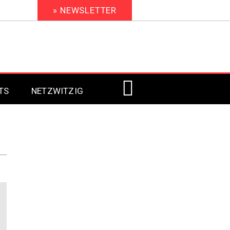
» NEWSLETTER
TS
NETZWITZIG
Digital Signage 2023
Digital Signage 2022
Digital Signage 2021
Digital Signage 2020
Digital Signage 2019