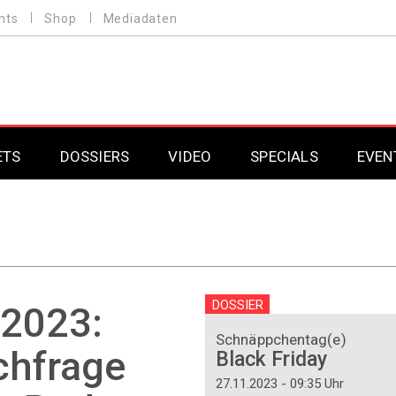
nts
Shop
Mediadaten
ETS
DOSSIERS
VIDEO
SPECIALS
EVEN
Mobilfunk
Professional AV & 
Gaming
Professional AV & 
Smarthome
Professional AV & 
DOSSIER
 2023:
DAB+
Professional AV & 
Schnäppchentag(e)
chfrage
Black Friday
Professional AV & 
27.11.2023 - 09:35 Uhr