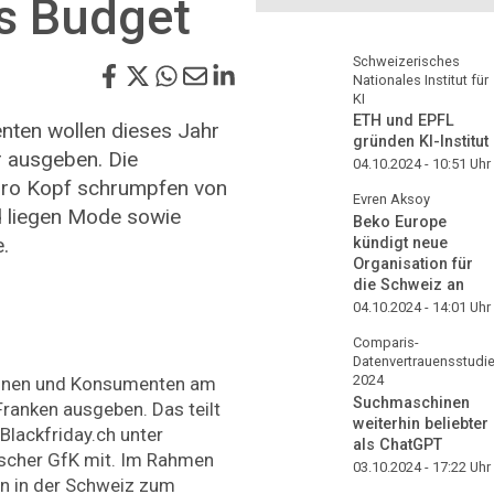
es Budget
Schweizerisches
Nationales Institut für
KI
ETH und EPFL
ten wollen dieses Jahr
gründen KI-Institut
r ausgeben. Die
04.10.2024 - 10:51
Uhr
pro Kopf schrumpfen von
Evren Aksoy
d liegen Mode sowie
Beko Europe
.
kündigt neue
Organisation für
die Schweiz an
04.10.2024 - 14:01
Uhr
Comparis-
Datenvertrauensstudi
2024
nnen und Konsumenten am
Suchmaschinen
Franken ausgeben. Das teilt
weiterhin beliebter
lackfriday.ch unter
als ChatGPT
rscher GfK mit. Im Rahmen
03.10.2024 - 17:22
Uhr
n in der Schweiz zum