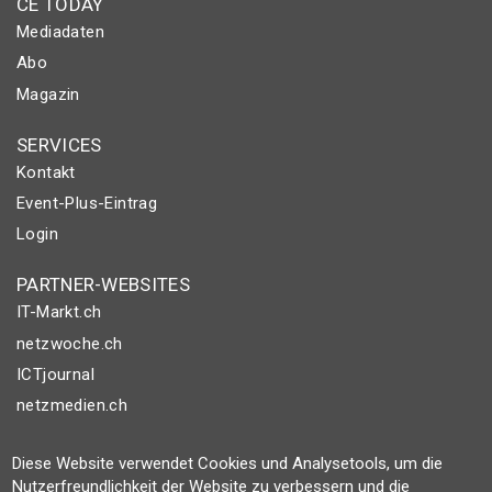
CE TODAY
Mediadaten
Abo
Magazin
SERVICES
Kontakt
Event-Plus-Eintrag
Login
PARTNER-WEBSITES
IT-Markt.ch
netzwoche.ch
ICTjournal
netzmedien.ch
© NETZMEDIEN AG 2026
Diese Website verwendet Cookies und Analysetools, um die
Impressum
Nutzerfreundlichkeit der Website zu verbessern und die