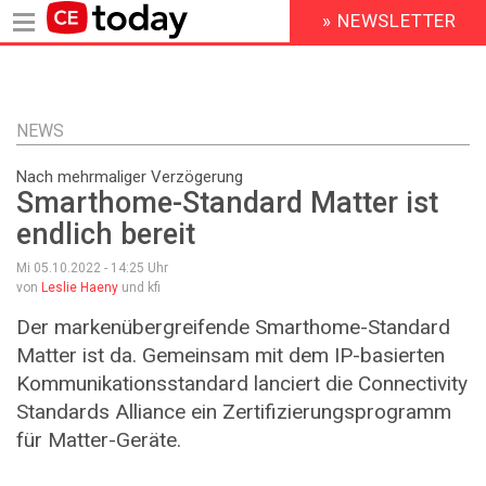
» NEWSLETTER
HEADER
MENU
Direkt
zum
Inhalt
NEWS
Nach mehrmaliger Verzögerung
Smarthome-Standard Matter ist
endlich bereit
Mi 05.10.2022 - 14:25
Uhr
von
Leslie Haeny
und kfi
Der markenübergreifende Smarthome-Standard
Matter ist da. Gemeinsam mit dem IP-basierten
Kommunikationsstandard lanciert die Connectivity
Standards Alliance ein Zertifizierungsprogramm
für Matter-Geräte.