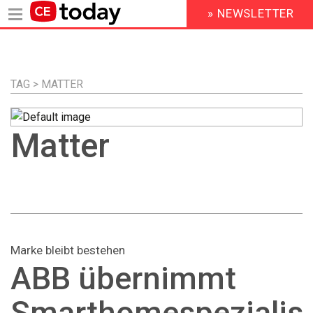
» NEWSLETTER
HEADER
MENU
Direkt
zum
Inhalt
TAG > MATTER
Matter
Marke bleibt bestehen
ABB übernimmt
Smarthomespezialis