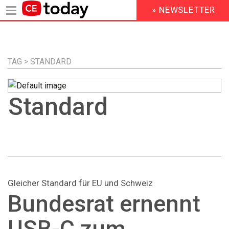
» NEWSLETTER
HEADER
MENU
Direkt
zum
Inhalt
TAG > STANDARD
Standard
Gleicher Standard für EU und Schweiz
Bundesrat ernennt
USB-C zum