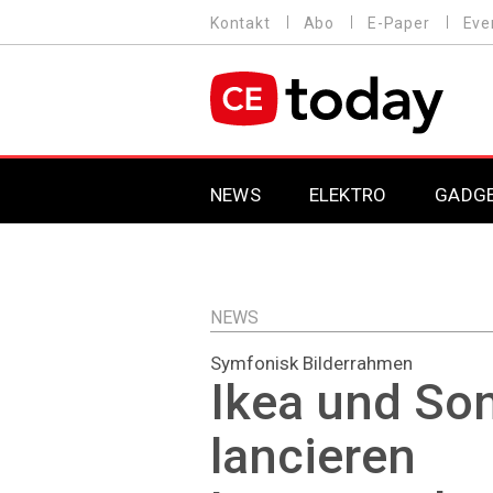
Direkt
Kontakt
Abo
E-Paper
Eve
HEADER
zum
MENU
Inhalt
MAIN NAVIGATION
NEWS
ELEKTRO
GADG
NEWS
Symfonisk Bilderrahmen
Ikea und So
lancieren