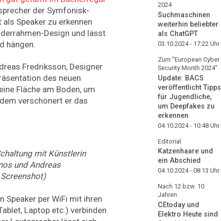
2024
tsprecher der Symfonisk-
Suchmaschinen
t als Speaker zu erkennen
weiterhin beliebter
lderrahmen-Design und lässt
als ChatGPT
nd hängen.
03.10.2024 - 17:22
Uhr
Zum "European Cyber
ndreas Fredriksson, Designer
Security Month 2024"
räsentation des neuen
Update: BACS
veröffentlicht Tipps
keine Fläche am Boden, um
für Jugendliche,
udem verschönert er das
um Deepfakes zu
erkennen
04.10.2024 - 10:48
Uhr
Editorial
Katzenhaare und
Schaltung mit Künstlerin
ein Abschied
Sonos und Andreas
04.10.2024 - 08:13
Uhr
: Screenshot)
Nach 12 bzw. 10
Jahren
 Speaker per WiFi mit ihren
CEtoday und
blet, Laptop etc.) verbinden
Elektro Heute sind