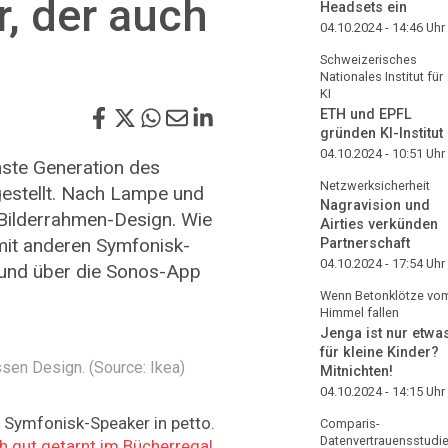
, der auch
Headsets ein
04.10.2024 - 14:46
Uhr
Schweizerisches
Nationales Institut für
KI
ETH und EPFL
gründen KI-Institut
04.10.2024 - 10:51
Uhr
hste Generation des
Netzwerksicherheit
estellt. Nach Lampe und
Nagravision und
 Bilderrahmen-Design. Wie
Airties verkünden
 mit anderen Symfonisk-
Partnerschaft
04.10.2024 - 17:54
Uhr
und über die Sonos-App
Wenn Betonklötze vo
Himmel fallen
Jenga ist nur etwa
für kleine Kinder?
sen Design. (Source: Ikea)
Mitnichten!
04.10.2024 - 14:15
Uhr
 Symfonisk-Speaker in petto.
Comparis-
Datenvertrauensstudi
ch gut getarnt im Bücherregal