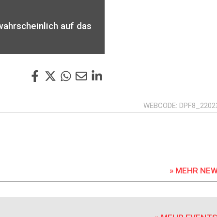
wahrscheinlich auf das
WEBCODE
DPF8_2202
» MEHR NE