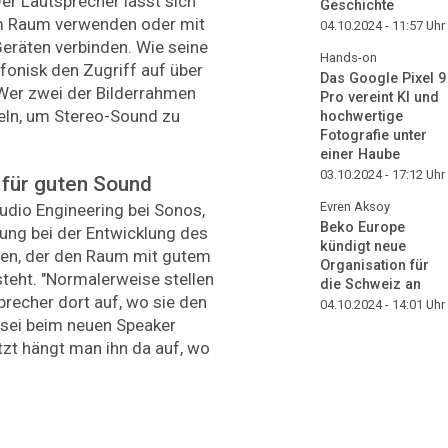
er Lautsprecher lässt sich
Geschichte
 im Raum verwenden oder mit
04.10.2024 - 11:57
Uhr
räten verbinden. Wie seine
Hands-on
fonisk den Zugriff auf über
Das Google Pixel 9
Wer zwei der Bilderrahmen
Pro vereint KI und
peln, um Stereo-Sound zu
hochwertige
Fotografie unter
einer Haube
03.10.2024 - 17:12
Uhr
 für guten Sound
Evren Aksoy
Audio Engineering bei Sonos,
Beko Europe
ung bei der Entwicklung des
kündigt neue
auen, der den Raum mit gutem
Organisation für
 steht. "Normalerweise stellen
die Schweiz an
precher dort auf, wo sie den
04.10.2024 - 14:01
Uhr
s sei beim neuen Speaker
zt hängt man ihn da auf, wo