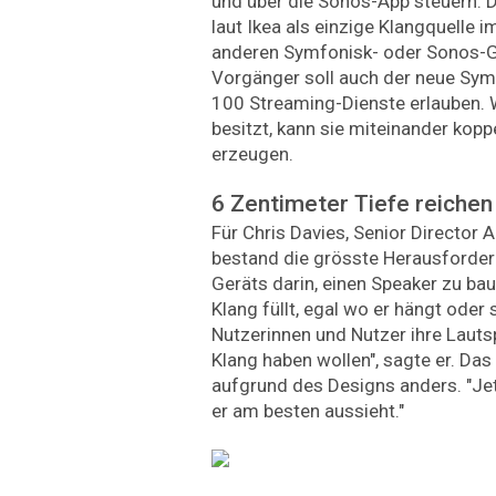
und über die Sonos-App steuern. D
laut Ikea als einzige Klangquelle
anderen Symfonisk- oder Sonos-Ge
Vorgänger soll auch der neue Sym
100 Streaming-Dienste erlauben. 
besitzt, kann sie miteinander kop
erzeugen.
6 Zentimeter Tiefe reichen
Für Chris Davies, Senior Director 
bestand die grösste Herausforder
Geräts darin, einen Speaker zu b
Klang füllt, egal wo er hängt oder
Nutzerinnen und Nutzer ihre Lauts
Klang haben wollen", sagte er. Da
aufgrund des Designs anders. "Jet
er am besten aussieht."