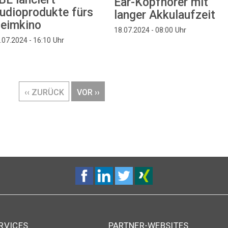
Ear-Kopfhörer mit
udioprodukte fürs
langer Akkulaufzeit
eimkino
Uhr
18.07.2024 - 08:00
Uhr
.07.2024 - 16:10
VORHERIGE
‹‹ ZURÜCK
NÄCHSTE
VOR ››
SEITE
SEITE
RVICES
PARTNER-WEBSITES