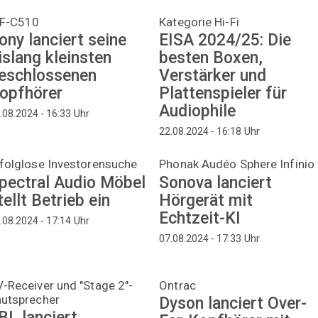
F-C510
Kategorie Hi-Fi
ony lanciert seine
EISA 2024/25: Die
islang kleinsten
besten Boxen,
eschlossenen
Verstärker und
opfhörer
Plattenspieler für
Audiophile
Uhr
.08.2024 - 16:33
Uhr
22.08.2024 - 16:18
folglose Investorensuche
Phonak Audéo Sphere Infinio
pectral Audio Möbel
Sonova lanciert
tellt Betrieb ein
Hörgerät mit
Echtzeit-KI
Uhr
.08.2024 - 17:14
Uhr
07.08.2024 - 17:33
-Receiver und "Stage 2"-
Ontrac
autsprecher
Dyson lanciert Over-
BL lanciert