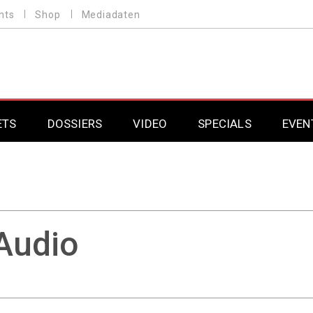
nts
Shop
Mediadaten
ETS
DOSSIERS
VIDEO
SPECIALS
EVEN
Mobilfunk
Professional AV & 
Gaming
Professional AV & 
Smarthome
Professional AV & 
Audio
DAB+
Professional AV & 
Professional AV & 