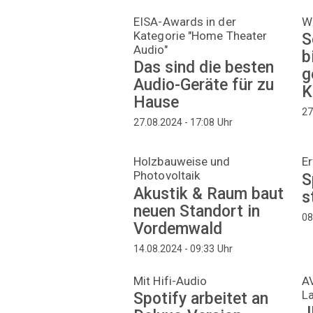
EISA-Awards in der
W
Kategorie "Home Theater
S
Audio"
b
Das sind die besten
g
Audio-Geräte für zu
K
Hause
27
Uhr
27.08.2024 - 17:08
Holzbauweise und
Er
Photovoltaik
S
Akustik & Raum baut
s
neuen Standort in
08
Vordemwald
Uhr
14.08.2024 - 09:33
Mit Hifi-Audio
AV
L
Spotify arbeitet an
J