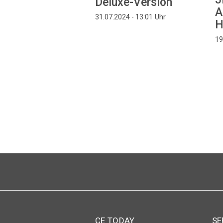
Deluxe-Version
A
Uhr
31.07.2024 - 13:01
H
19
Seitennummerierung
CE TODAY
SE