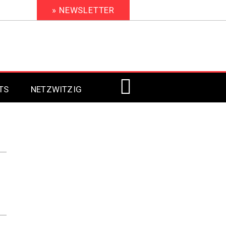
» NEWSLETTER
TS
NETZWITZIG
Digital Signage 2023
Digital Signage 2022
Digital Signage 2021
Digital Signage 2020
Digital Signage 2019