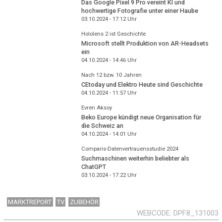
Das Google Pixel 9 Pro vereint KI und
hochwertige Fotografie unter einer Haube
03.10.2024 - 17:12
Uhr
Hololens 2 ist Geschichte
Microsoft stellt Produktion von AR-Headsets
ein
04.10.2024 - 14:46
Uhr
Nach 12 bzw. 10 Jahren
CEtoday und Elektro Heute sind Geschichte
04.10.2024 - 11:57
Uhr
Evren Aksoy
Beko Europe kündigt neue Organisation für
die Schweiz an
04.10.2024 - 14:01
Uhr
Comparis-Datenvertrauensstudie 2024
Suchmaschinen weiterhin beliebter als
ChatGPT
03.10.2024 - 17:22
Uhr
MARKTREPORT
TV
ZUBEHÖR
WEBCODE
DPF8_131003