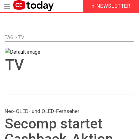
» NEWSLETTER
HEADER
MENU
Direkt
zum
Inhalt
TAG > TV
TV
Neo-QLED- und OLED-Fernseher
Secomp startet
Cashback-Aktion