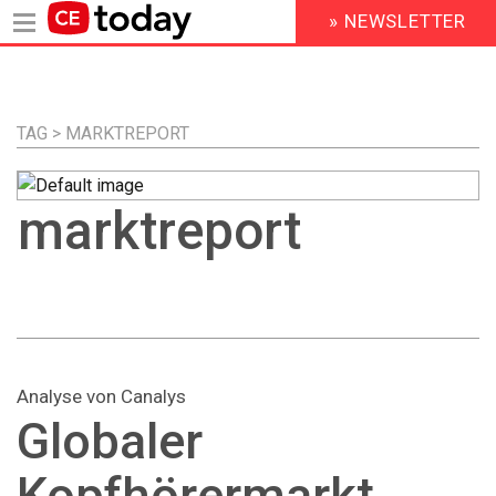
» NEWSLETTER
HEADER
MENU
Direkt
zum
Inhalt
TAG > MARKTREPORT
marktreport
Analyse von Canalys
Globaler
Kopfhörermarkt