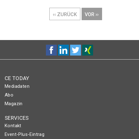
Seitennummerierung
VORHERIGE
‹‹ ZURÜCK
NÄCHSTE
VOR ››
SEITE
SEITE
CE TODAY
Mediadaten
Abo
Magazin
SERVICES
Kontakt
Event-Plus-Eintrag