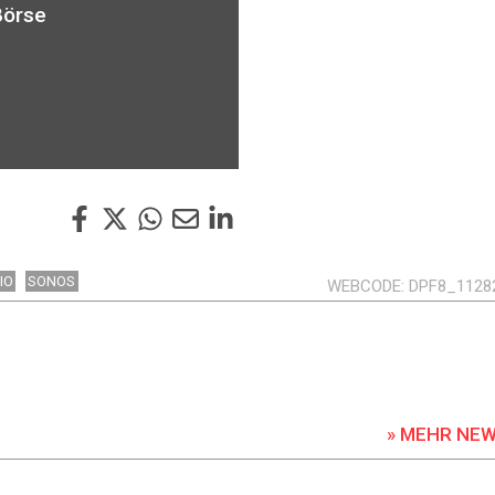
Börse
IO
SONOS
WEBCODE
DPF8_1128
» MEHR NE