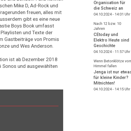
Organisation für
schen Mike D, Ad-Rock und
die Schweiz an
agerunden freuen, alles mit
04.10.2024 - 14:01
Uhr
Ausserdem gibt es eine neue
Nach 12 bzw. 10
eastie Boys Book umfasst
Jahren
 Playlisten und Texte der
CEtoday und
em Gastbeiträge von Promis
Elektro Heute sind
Jonze und Wes Anderson.
Geschichte
04.10.2024 - 11:57
Uhr
ition ist ab Dezember 2018
Wenn Betonklötze vo
i Sonos und ausgewählten
Himmel fallen
Jenga ist nur etwa
für kleine Kinder?
Mitnichten!
04.10.2024 - 14:15
Uhr