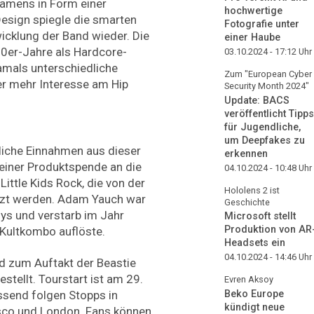
namens in Form einer
hochwertige
Design spiegle die smarten
Fotografie unter
icklung der Band wieder. Die
einer Haube
0er-Jahre als Hardcore-
03.10.2024 - 17:12
Uhr
mals unterschiedliche
Zum "European Cyber
r mehr Interesse am Hip
Security Month 2024"
Update: BACS
veröffentlicht Tipps
für Jugendliche,
um Deepfakes zu
liche Einnahmen aus dieser
erkennen
iner Produktspende an die
04.10.2024 - 10:48
Uhr
ittle Kids Rock, die von der
Hololens 2 ist
tzt werden. Adam Yauch war
Geschichte
ys und verstarb im Jahr
Microsoft stellt
Produktion von AR
 Kultkombo auflöste.
Headsets ein
04.10.2024 - 14:46
Uhr
d zum Auftakt der Beastie
stellt. Tourstart ist am 29.
Evren Aksoy
Beko Europe
essend folgen Stopps in
kündigt neue
isco und London. Fans können