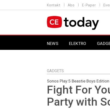
Direkt
Kontakt
Abo
E-Paper
Eve
HEADER
zum
MENU
Inhalt
MAIN NAVIGATION
NEWS
ELEKTRO
GADG
GADGETS
Sonos Play:5 Beastie Boys Edition
Fight For Yo
Party with 