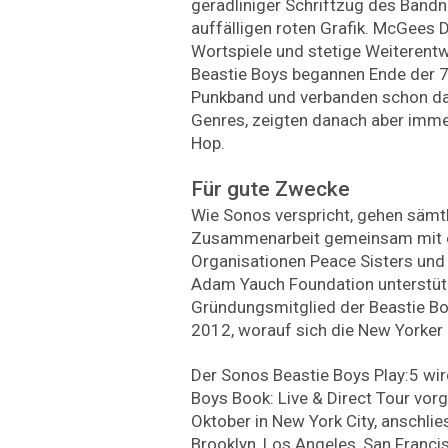
geradliniger Schriftzug des Band
auffälligen roten Grafik. McGees 
Wortspiele und stetige Weiterentw
Beastie Boys begannen Ende der 7
Punkband und verbanden schon da
Genres, zeigten danach aber imme
Hop.
Für gute Zwecke
Wie Sonos verspricht, gehen sämt
Zusammenarbeit gemeinsam mit e
Organisationen Peace Sisters und L
Adam Yauch Foundation unterstü
Gründungsmitglied der Beastie Bo
2012, worauf sich die New Yorker
Der Sonos Beastie Boys Play:5 wir
Boys Book: Live & Direct Tour vorge
Oktober in New York City, anschli
Brooklyn, Los Angeles, San Franc