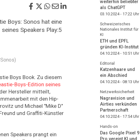
weiterhin beliebter
als ChatGPT
03.10.2024 - 17:22
Uhr
ie Boys: Sonos hat eine
Schweizerisches
n seines Speakers Play:5
Nationales Institut für
KI
ETH und EPFL
gründen KI-Institut
04.10.2024 - 10:51
Uhr
 Sonos)
Editorial
Katzenhaare und
ein Abschied
stie Boys Book. Zu diesem
04.10.2024 - 08:13
Uhr
eastie-Boys-Edition seines
der Hersteller mitteilt,
Netzwerksicherheit
ammenarbeit mit den Hip-
Nagravision und
Airties verkünden
ovitz und Michael "Mike D"
Partnerschaft
reund und Graffiti-Künstler
04.10.2024 - 17:54
Uhr
Hands-on
Das Google Pixel 9
enen Speakers prangt ein
Pro vereint KI und