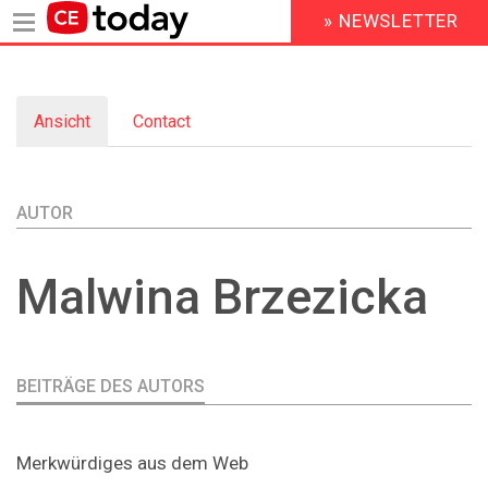
» NEWSLETTER
HEADER
MENU
Direkt
zum
Ansicht
(aktiver
Contact
Inhalt
Primary
Reiter)
tabs
AUTOR
Malwina
Brzezicka
BEITRÄGE DES AUTORS
Merkwürdiges aus dem Web