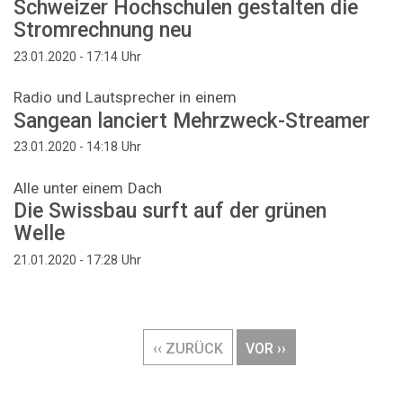
Schweizer Hochschulen gestalten die
Stromrechnung neu
Uhr
23.01.2020 - 17:14
Radio und Lautsprecher in einem
Sangean lanciert Mehrzweck-Streamer
Uhr
23.01.2020 - 14:18
Alle unter einem Dach
Die Swissbau surft auf der grünen
Welle
Uhr
21.01.2020 - 17:28
Seitennummerierung
VORHERIGE
‹‹ ZURÜCK
NÄCHSTE
VOR ››
SEITE
SEITE