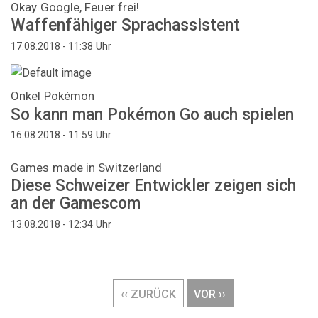
Okay Google, Feuer frei!
Waffenfähiger Sprachassistent
Uhr
17.08.2018 - 11:38
Onkel Pokémon
So kann man Pokémon Go auch spielen
Uhr
16.08.2018 - 11:59
Games made in Switzerland
Diese Schweizer Entwickler zeigen sich
an der Gamescom
Uhr
13.08.2018 - 12:34
Seitennummerierung
VORHERIGE
‹‹ ZURÜCK
NÄCHSTE
VOR ››
SEITE
SEITE