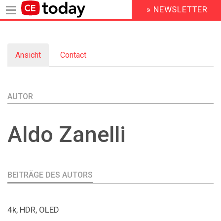
» NEWSLETTER
HEADER
MENU
Direkt
zum
Ansicht
(aktiver
Contact
Inhalt
Primary
Reiter)
tabs
AUTOR
Aldo
Zanelli
BEITRÄGE DES AUTORS
4k, HDR, OLED