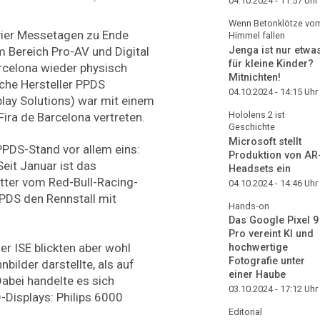
04.10.2024 - 11:57
Uhr
Wenn Betonklötze vo
 vier Messetagen zu Ende
Himmel fallen
Jenga ist nur etwa
m Bereich Pro-AV und Digital
für kleine Kinder?
rcelona wieder physisch
Mitnichten!
che Hersteller PPDS
04.10.2024 - 14:15
Uhr
play Solutions) war mit einem
Hololens 2 ist
Fira de Barcelona vertreten.
Geschichte
Microsoft stellt
PPDS-Stand vor allem eins:
Produktion von AR
eit Januar ist das
Headsets ein
ter vom Red-Bull-Racing-
04.10.2024 - 14:46
Uhr
PDS den Rennstall mit
Hands-on
Das Google Pixel 9
Pro vereint KI und
r ISE blickten aber wohl
hochwertige
Fotografie unter
bilder darstellte, als auf
einer Haube
abei handelte es sich
03.10.2024 - 17:12
Uhr
-Displays: Philips 6000
Editorial