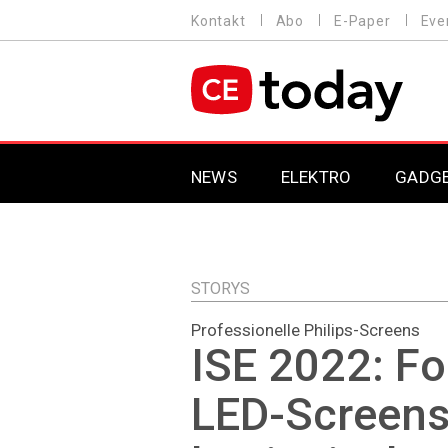
Direkt
Kontakt
Abo
E-Paper
Eve
HEADER
zum
MENU
Inhalt
MAIN NAVIGATION
NEWS
ELEKTRO
GADG
STORYS
Professionelle Philips-Screens
ISE 2022: Fo
LED-Screens