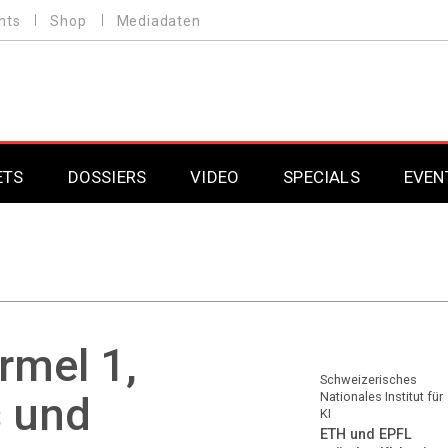
nts
Shop
Mediadaten
ETS
DOSSIERS
VIDEO
SPECIALS
EVEN
Mobilfunk
Professional AV & 
Gaming
Professional AV & 
Smarthome
Professional AV & 
rmel 1,
DAB+
Professional AV & 
Schweizerisches
 und
Nationales Institut für
KI
Professional AV & 
ETH und EPFL