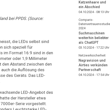
Katzenhaare und
ein Abschied
04.10.2024 - 08:13
Uhr
land bei PPDS. (Source:
Comparis-
Datenvertrauensstudi
2024
Suchmaschinen
weiterhin beliebter
eisst, die LEDs selbst sind
als ChatGPT
n sich speziell für
03.10.2024 - 17:22
Uhr
 im Format 16:9 sind in den
Netzwerksicherheit
limeter oder 1,9 Millimeter
Nagravision und
ibt den Abstand zwischen den
Airties verkünden
 auch die Auflösung des
Partnerschaft
04.10.2024 - 17:54
Uhr
se des Geräts. Das LED-
.
g wachsende LED-Angebot des
 hatte der Hersteller etwa
 7000er-Serie vorgestellt.
sonders Leuchtstarke LED-