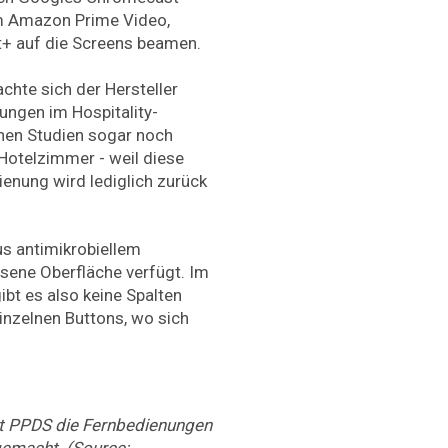
em Amazon Prime Video,
t+ auf die Screens beamen.
hte sich der Hersteller
ngen im Hospitality-
hen Studien sogar noch
 Hotelzimmer - weil diese
dienung wird lediglich zurück
us antimikrobiellem
ssene Oberfläche verfügt. Im
bt es also keine Spalten
nzelnen Buttons, wo sich
t PPDS die Fernbedienungen
gemacht. (Source: