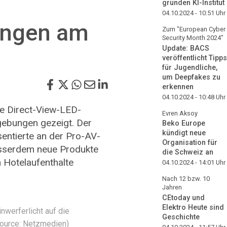
gründen KI-Institut
04.10.2024 - 10:51
Uhr
ungen am
Zum "European Cyber
Security Month 2024"
Update: BACS
veröffentlicht Tipps
für Jugendliche,
um Deepfakes zu
erkennen
04.10.2024 - 10:48
Uhr
e Direct-View-LED-
Evren Aksoy
gebungen gezeigt. Der
Beko Europe
kündigt neue
sentierte an der Pro-AV-
Organisation für
usserdem neue Produkte
die Schweiz an
m Hotelaufenthalte
04.10.2024 - 14:01
Uhr
Nach 12 bzw. 10
Jahren
CEtoday und
Elektro Heute sind
nwerferlicht auf die
Geschichte
(Source: Netzmedien)