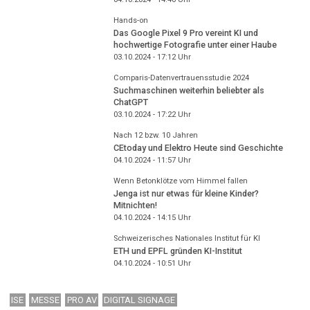
Hands-on
Das Google Pixel 9 Pro vereint KI und
hochwertige Fotografie unter einer Haube
03.10.2024 - 17:12
Uhr
Comparis-Datenvertrauensstudie 2024
Suchmaschinen weiterhin beliebter als
ChatGPT
03.10.2024 - 17:22
Uhr
Nach 12 bzw. 10 Jahren
CEtoday und Elektro Heute sind Geschichte
04.10.2024 - 11:57
Uhr
Wenn Betonklötze vom Himmel fallen
Jenga ist nur etwas für kleine Kinder?
Mitnichten!
04.10.2024 - 14:15
Uhr
Schweizerisches Nationales Institut für KI
ETH und EPFL gründen KI-Institut
04.10.2024 - 10:51
Uhr
ISE
MESSE
PRO AV
DIGITAL SIGNAGE