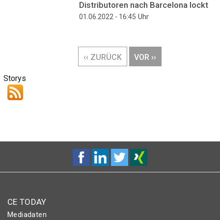
Distributoren nach Barcelona lockt
Uhr
01.06.2022 - 16:45
Seitennummerierung
VORHERIGE
‹‹ ZURÜCK
NÄCHSTE
VOR ››
SEITE
SEITE
Storys
CE TODAY
Mediadaten