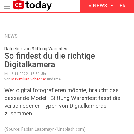
» NEWSLETTER
HEADER
MENU
Direkt
zum
Inhalt
NEWS
Ratgeber von Stiftung Warentest
So findest du die richtige
Digitalkamera
Mi 16.11.2022 - 15:59
Uhr
von
Maximilian Schenner
und tme
Wer digital fotografieren möchte, braucht das
passende Modell. Stiftung Warentest fasst die
verschiedenen Typen von Digitalkameras
zusammen.
(Source: Fabian Laabmayr / Unsplash.com)