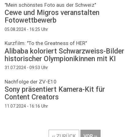
"Mein schönstes Foto aus der Schweiz"
Cewe und Migros veranstalten
Fotowettbewerb
Uhr
05.08.2024 - 16:25
Kurzfilm: "To the Greatness of HER"
Alibaba koloriert Schwarzweiss-Bilder
historischer Olympionikinnen mit KI
Uhr
31.07.2024 - 09:53
Nachfolge der ZV-E10
Sony präsentiert Kamera-Kit für
Content Creators
Uhr
11.07.2024 - 16:16
Seitennummerierung
VORHERIGE
‹‹ ZURÜCK
NÄCHSTE
VOR ››