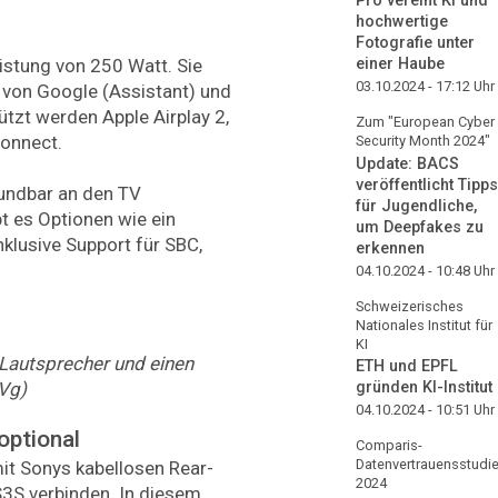
Pro vereint KI und
hochwertige
Fotografie unter
einer Haube
istung von 250 Watt. Sie
03.10.2024 - 17:12
Uhr
 von Google (Assistant) und
ützt werden Apple Airplay 2,
Zum "European Cyber
onnect.
Security Month 2024"
Update: BACS
veröffentlicht Tipps
oundbar an den TV
für Jugendliche,
t es Optionen wie ein
um Deepfakes zu
nklusive Support für SBC,
erkennen
04.10.2024 - 10:48
Uhr
Schweizerisches
Nationales Institut für
KI
-Lautsprecher
und
einen
ETH und EPFL
Vg)
gründen KI-Institut
04.10.2024 - 10:51
Uhr
optional
Comparis-
Datenvertrauensstudi
mit Sonys kabellosen Rear-
2024
3S verbinden. In diesem