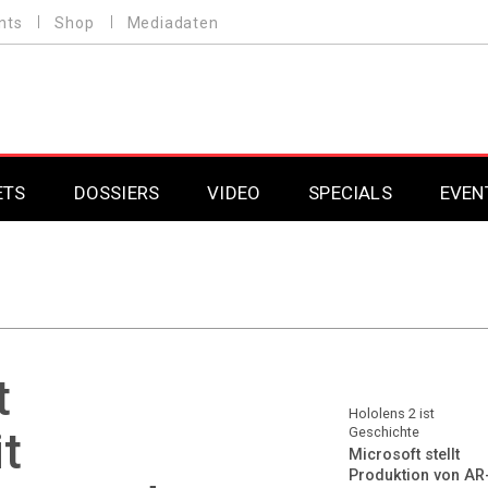
nts
Shop
Mediadaten
ETS
DOSSIERS
VIDEO
SPECIALS
EVEN
Mobilfunk
Professional AV & 
Gaming
Professional AV & 
Smarthome
Professional AV & 
t
DAB+
Professional AV & 
Hololens 2 ist
t
Geschichte
Microsoft stellt
Professional AV & 
Produktion von AR