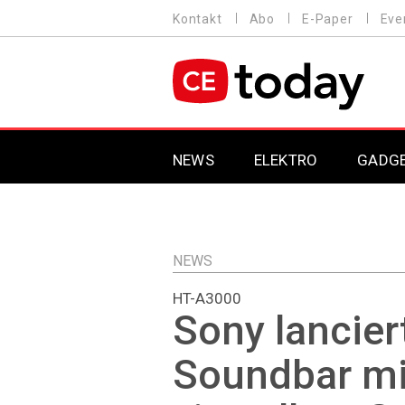
Direkt
Kontakt
Abo
E-Paper
Eve
HEADER
zum
MENU
Inhalt
MAIN NAVIGATION
NEWS
ELEKTRO
GADG
NEWS
HT-A3000
Sony lancier
Soundbar mi