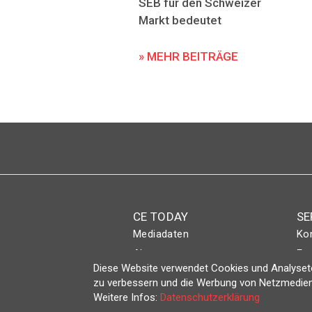
SEB für den Schweizer
Markt bedeutet
» MEHR BEITRÄGE
CE TODAY
SE
Mediadaten
Ko
Abo
Eve
Diese Website verwendet Cookies und Analyseto
Magazin
Lo
zu verbessern und die Werbung von Netzmedien
Weitere Infos:
Datenschutzerklärung