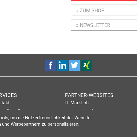
» ZUM SHOP
» NEWSLETTER
RVICES
PARTNER-WEBSITES
ntakt
IT-Markt.ch
nt-Plus-Eintrag
netzwoche.ch
ols, um die Nutzerfreundlichkeit der Website
gin
ICTjournal
 und Werbepartnern zu personalisieren.
netzmedien.ch