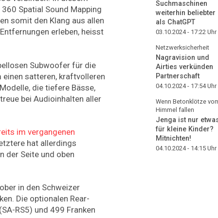
Suchmaschinen
r 360 Spatial Sound Mapping
weiterhin beliebter
en somit den Klang aus allen
als ChatGPT
Entfernungen erleben, heisst
03.10.2024 - 17:22
Uhr
Netzwerksicherheit
Nagravision und
bellosen Subwoofer für die
Airties verkünden
einen satteren, kraftvolleren
Partnerschaft
04.10.2024 - 17:54
Uhr
 Modelle, die tiefere Bässe,
reue bei Audioinhalten aller
Wenn Betonklötze vo
Himmel fallen
Jenga ist nur etwa
für kleine Kinder?
reits im vergangenen
Mitnichten!
etztere hat allerdings
04.10.2024 - 14:15
Uhr
an der Seite und oben
ber in den Schweizer
ken. Die optionalen Rear-
 (SA-RS5) und 499 Franken