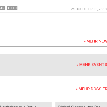
BAR
AUDIO
WEBCODE
DPF8_2665
» MEHR NE
» MEHR EVENT
» MEHR DOSSIE
DOSSIER
DOSSIER
Neuheiten aus Berlin
Digital Signage und Pro-