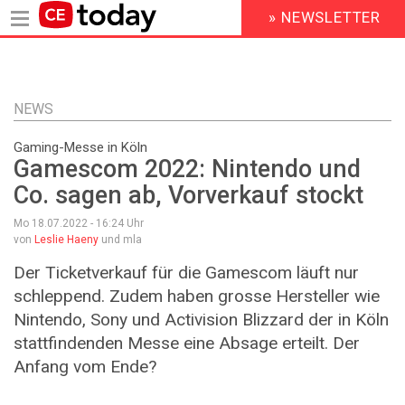
» NEWSLETTER
HEADER
MENU
Direkt
zum
Inhalt
NEWS
Gaming-Messe in Köln
Gamescom 2022: Nintendo und
Co. sagen ab, Vorverkauf stockt
Mo 18.07.2022 - 16:24
Uhr
von
Leslie Haeny
und mla
Der Ticketverkauf für die Gamescom läuft nur
schleppend. Zudem haben grosse Hersteller wie
Nintendo, Sony und Activision Blizzard der in Köln
stattfindenden Messe eine Absage erteilt. Der
Anfang vom Ende?