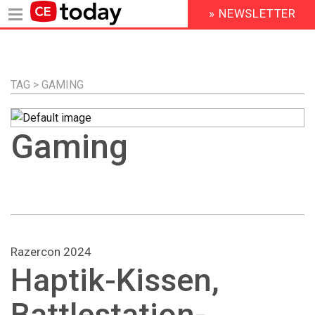
» NEWSLETTER
HEADER
MENU
Direkt
zum
Inhalt
TAG > GAMING
Gaming
Razercon 2024
Haptik-Kissen,
Battlestation-