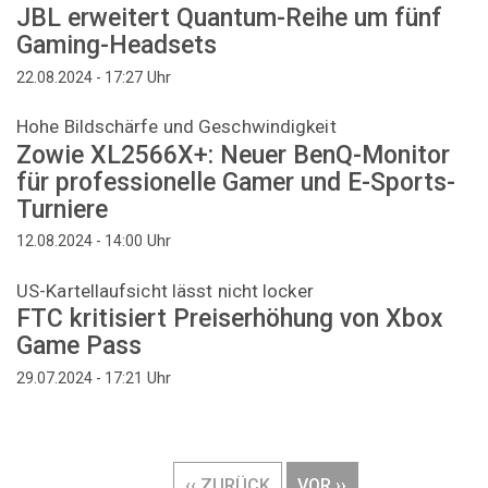
JBL erweitert Quantum-Reihe um fünf
Gaming-Headsets
Uhr
22.08.2024 - 17:27
Hohe Bildschärfe und Geschwindigkeit
Zowie XL2566X+: Neuer BenQ-Monitor
für professionelle Gamer und E-Sports-
Turniere
Uhr
12.08.2024 - 14:00
US-Kartellaufsicht lässt nicht locker
FTC kritisiert Preiserhöhung von Xbox
Game Pass
Uhr
29.07.2024 - 17:21
Seitennummerierung
VORHERIGE
‹‹ ZURÜCK
NÄCHSTE
VOR ››