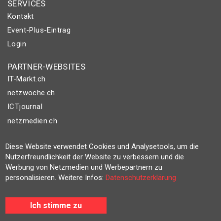
SERVICES
Kontakt
Event-Plus-Eintrag
Login
PARTNER-WEBSITES
IT-Markt.ch
netzwoche.ch
ICTjournal
netzmedien.ch
© NETZMEDIEN AG 2026
Diese Website verwendet Cookies und Analysetools, um die
Impressum
Nutzerfreundlichkeit der Website zu verbessern und die
Werbung von Netzmedien und Werbepartnern zu
AGB
personalisieren. Weitere Infos:
Datenschutzerklärung
Nutzungsbestimmungen
Datenschutzerklärung
Ich stimme zu