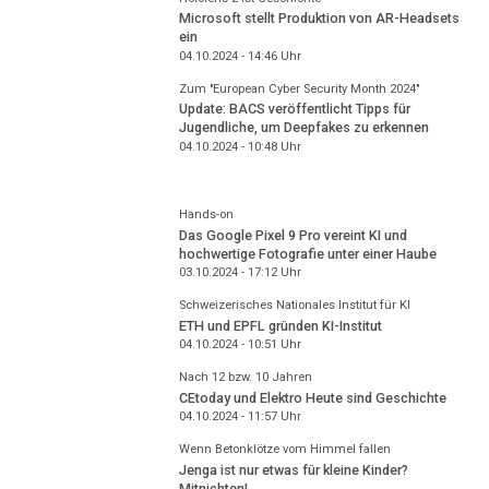
Microsoft stellt Produktion von AR-Headsets
ein
04.10.2024 - 14:46
Uhr
Zum "European Cyber Security Month 2024"
Update: BACS veröffentlicht Tipps für
Jugendliche, um Deepfakes zu erkennen
04.10.2024 - 10:48
Uhr
Hands-on
Das Google Pixel 9 Pro vereint KI und
hochwertige Fotografie unter einer Haube
03.10.2024 - 17:12
Uhr
Schweizerisches Nationales Institut für KI
ETH und EPFL gründen KI-Institut
04.10.2024 - 10:51
Uhr
Nach 12 bzw. 10 Jahren
CEtoday und Elektro Heute sind Geschichte
04.10.2024 - 11:57
Uhr
Wenn Betonklötze vom Himmel fallen
Jenga ist nur etwas für kleine Kinder?
Mitnichten!