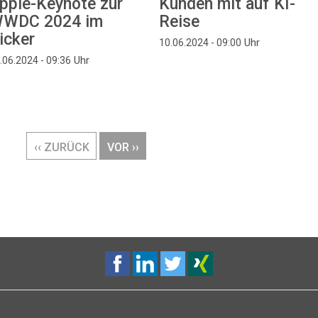
pple-Keynote zur
Kunden mit auf KI-
WDC 2024 im
Reise
icker
Uhr
10.06.2024 - 09:00
Uhr
.06.2024 - 09:36
VORHERIGE
‹‹ ZURÜCK
NÄCHSTE
VOR ››
SEITE
SEITE