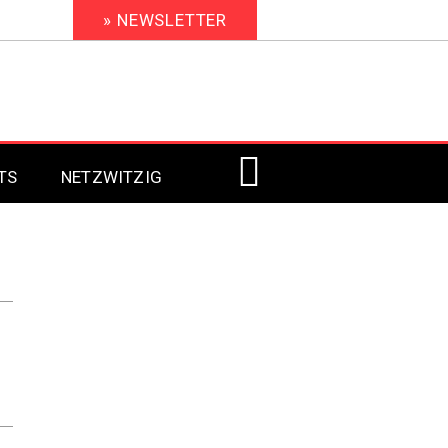
» NEWSLETTER
TS
NETZWITZIG
Digital Signage 2023
Digital Signage 2022
Digital Signage 2021
Digital Signage 2020
Digital Signage 2019