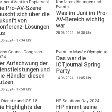
rtner AVent im Papiersaal
Konferenzlösungen und
Events
ie Pro-AV-Szene
Was im Juni im Pro-
auscht sich über die
AV-Bereich wichtig
ukunft von
war
onferenz-Lösungen
us
Uhr
28.06.2024 - 16:30
Uhr
.06.2024 - 17:34
wiss Council Congress
Event im Musée Olympique
024
Das war die
er Aufschwung der
ICTjournal Spring
ienstleistungen und
Party
ie Händler diesen
Uhr
14.06.2024 - 11:05
utzen
Uhr
.06.2024 - 17:50
-Dienste und iOS 18
HP Solutions Day 2024
ie Highlights der
HP nimmt seine