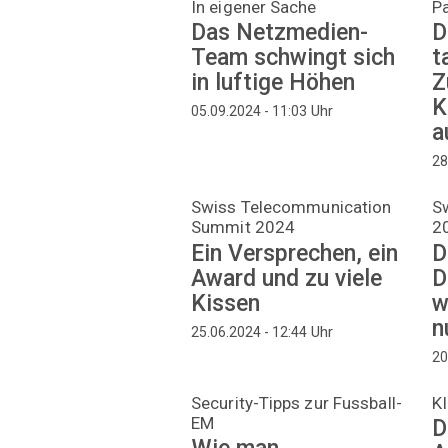
In eigener Sache
Pa
Das Netzmedien-
D
Team schwingt sich
t
in luftige Höhen
Z
K
Uhr
05.09.2024 - 11:03
a
28
Swiss Telecommunication
S
Summit 2024
2
Ein Versprechen, ein
D
Award und zu viele
D
Kissen
w
n
Uhr
25.06.2024 - 12:44
20
Security-Tipps zur Fussball-
KI
EM
D