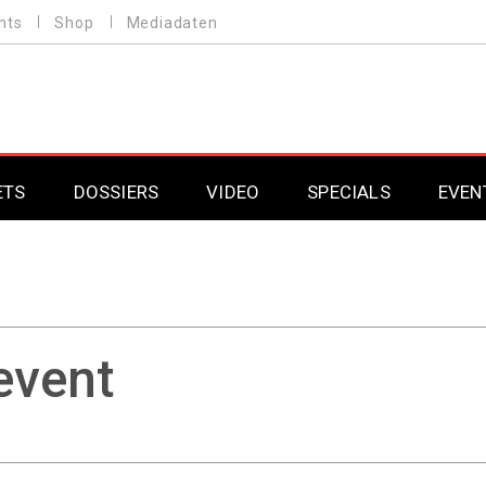
nts
Shop
Mediadaten
ETS
DOSSIERS
VIDEO
SPECIALS
EVEN
Mobilfunk
Professional AV & 
Gaming
Professional AV & 
Smarthome
Professional AV & 
event
DAB+
Professional AV & 
Professional AV & 